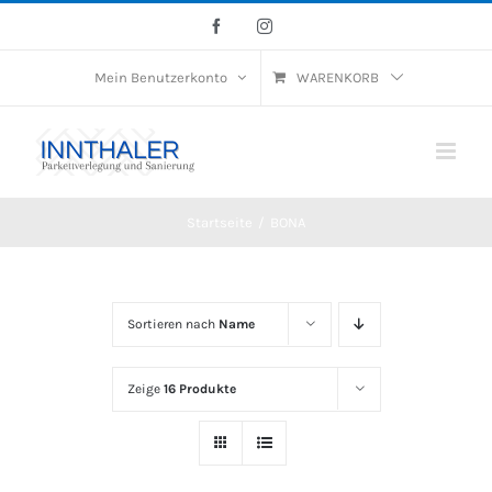
Skip
Facebook
Instagram
to
Mein Benutzerkonto
WARENKORB
content
Startseite
/
BONA
Sortieren nach
Name
Zeige
16 Produkte