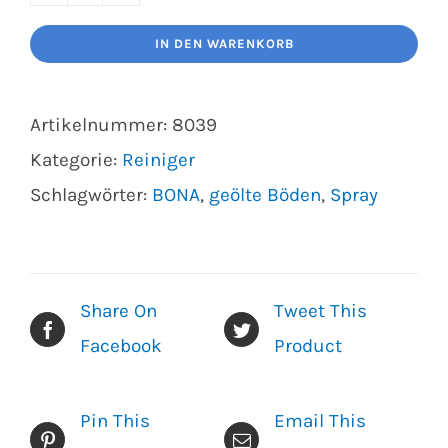
Bona
Reiniger
IN DEN WARENKORB
für
geölte
Artikelnummer:
8039
Böden
Kategorie:
Reiniger
(WM700141035)
Schlagwörter:
BONA
,
geölte Böden
,
Spray
Menge
Share On
Tweet This
Facebook
Product
Pin This
Email This