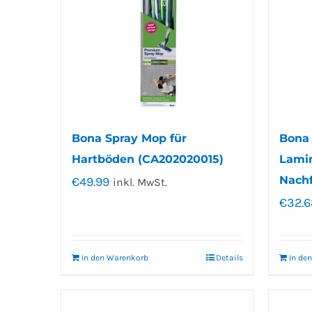
Bona Spray Mop für
Bona 
Hartböden (CA202020015)
Lamin
Nachf
€
49.99
inkl. MwSt.
€
32.6
In den Warenkorb
Details
In de