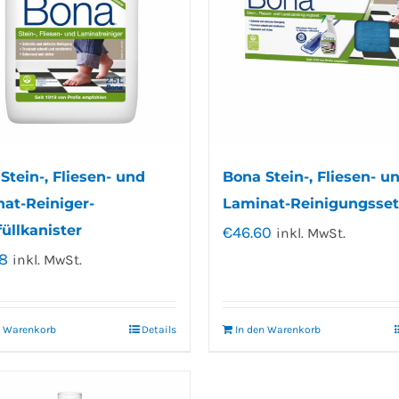
Stein-, Fliesen- und
Bona Stein-, Fliesen- u
at-Reiniger-
Laminat-Reinigungsset
üllkanister
€
46.60
inkl. MwSt.
8
inkl. MwSt.
n Warenkorb
Details
In den Warenkorb