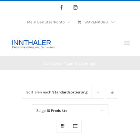
Skip
Facebook
Instagram
to
Mein Benutzerkonto
WARENKORB
content
Startseite
/
Laminatreiniger
Sortieren nach
Standardsortierung
Zeige
16 Produkte