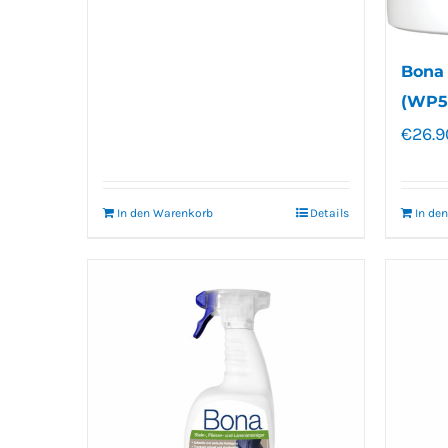
Bona 
(WP51
€
26.9
In den Warenkorb
Details
In de