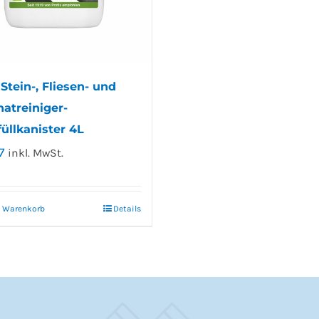
Stein-, Fliesen- und
atreiniger-
üllkanister 4L
7
inkl. MwSt.
n Warenkorb
Details