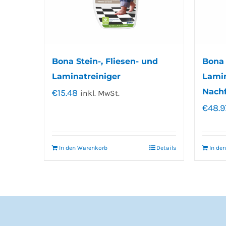
Bona Stein-, Fliesen- und
Bona 
Laminatreiniger
Lamin
Nachf
€
15.48
inkl. MwSt.
€
48.9
In den Warenkorb
Details
In de