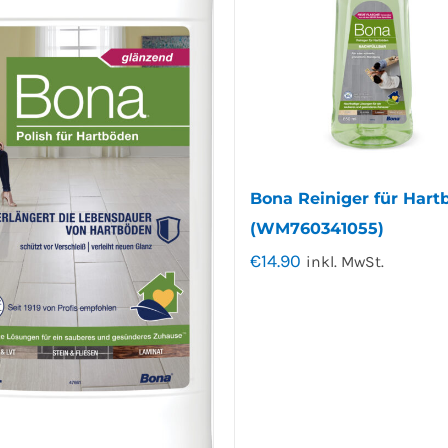
Bona Reiniger für Hart
(WM760341055)
€
14.90
inkl. MwSt.