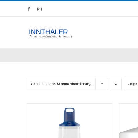
Skip
Facebook
Instagram
to
content
Sortieren nach
Standardsortierung
Zeige