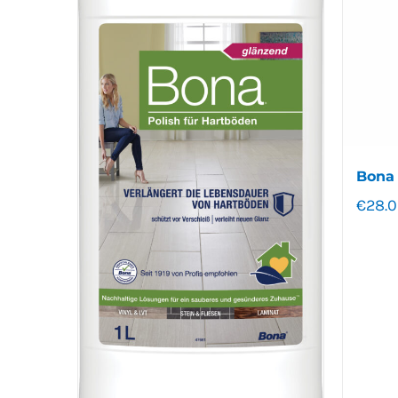
Bona 
€
28.0