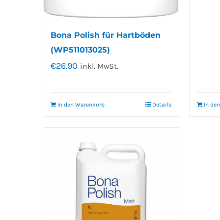
Bona Polish für Hartböden
(WP511013025)
€
26.90
inkl. MwSt.
In den Warenkorb
Details
In de