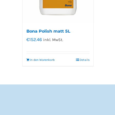
Bona Polish matt 5L
€
152.46
inkl. MwSt.
In den Warenkorb
Details