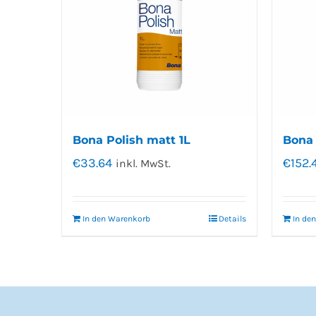
Bona Polish matt 1L
Bona 
€
33.64
€
152.
inkl. MwSt.
In den Warenkorb
Details
In de