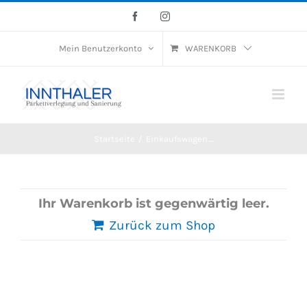
Skip
Facebook
Instagram
to
Mein Benutzerkonto
WARENKORB
content
Startseite
/
Einkaufswagen_
Ihr Warenkorb ist gegenwärtig leer.
Zurück zum Shop