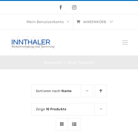
Skip
Facebook
Instagram
to
Mein Benutzerkonto
WARENKORB
content
Startseite
/
Shop Produkte
Sortieren nach
Name
Zeige
16 Produkte