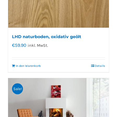
LHD naturboden, oxidativ geölt
€
59.90
inkl. MwSt.
In den Warenkorb
Details
Sale!