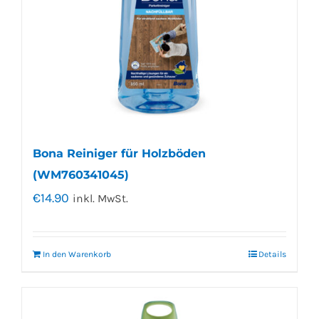
Bona Reiniger für Holzböden
(WM760341045)
€
14.90
inkl. MwSt.
In den Warenkorb
Details