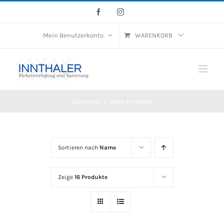
Skip
Facebook
Instagram
to
Mein Benutzerkonto
WARENKORB
content
Startseite
/
Shop Produkte
Sortieren nach
Name
Zeige
16 Produkte