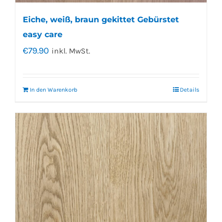
Eiche, weiß, braun gekittet Gebürstet
easy care
€
79.90
inkl. MwSt.
In den Warenkorb
Details