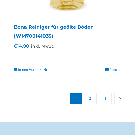
Bona Reiniger für geölte Böden
(WM700141035)
€
14.90
inkl. MwSt.
In den Warenkorb
Details
1
2
3