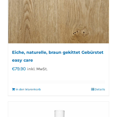
Eiche, naturelle, braun gekittet Gebürstet
easy care
€
79.90
inkl. MwSt.
In den Warenkorb
Details