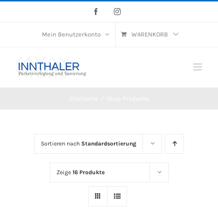
Skip
Facebook
Instagram
to
Mein Benutzerkonto
WARENKORB
content
Startseite
/
Shop Produkte
Sortieren nach
Standardsortierung
Zeige
16 Produkte