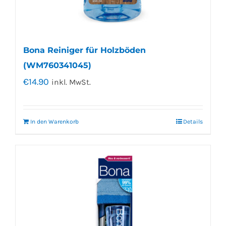
Bona Reiniger für Holzböden
(WM760341045)
€
14.90
inkl. MwSt.
In den Warenkorb
Details