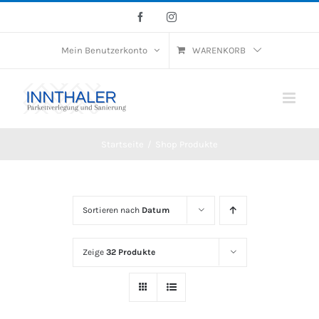
Skip
Facebook
Instagram
to
Mein Benutzerkonto
WARENKORB
content
Startseite
/
Shop Produkte
Sortieren nach
Datum
Zeige
32 Produkte