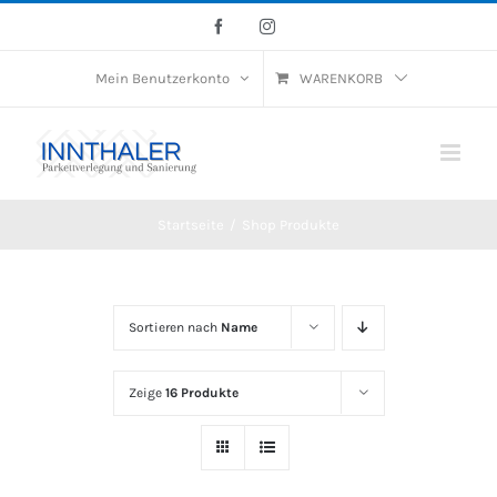
Skip
Facebook
Instagram
to
Mein Benutzerkonto
WARENKORB
content
Startseite
/
Shop Produkte
Sortieren nach
Name
Zeige
16 Produkte