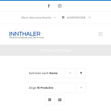
Skip
Facebook
Instagram
to
Mein Benutzerkonto
WARENKORB
content
Startseite
/
Reiniger
Sortieren nach
Name
Zeige
16 Produkte