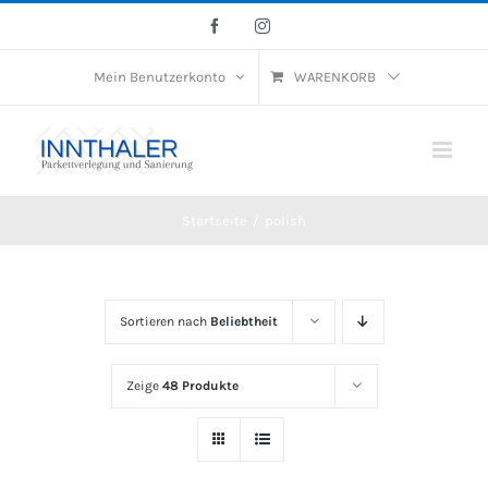
Skip
Facebook
Instagram
to
Mein Benutzerkonto
WARENKORB
content
Startseite
/
polish
Sortieren nach
Beliebtheit
Zeige
48 Produkte