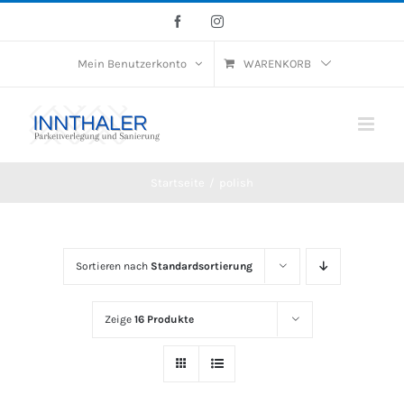
Skip
Facebook
Instagram
to
Mein Benutzerkonto
WARENKORB
content
Startseite
/
polish
Sortieren nach
Standardsortierung
Zeige
16 Produkte