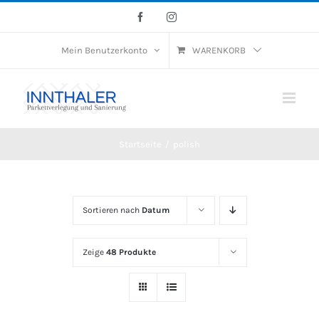
Skip
Facebook
Instagram
to
Mein Benutzerkonto
WARENKORB
content
Startseite
/
polish
Sortieren nach
Datum
Zeige
48 Produkte