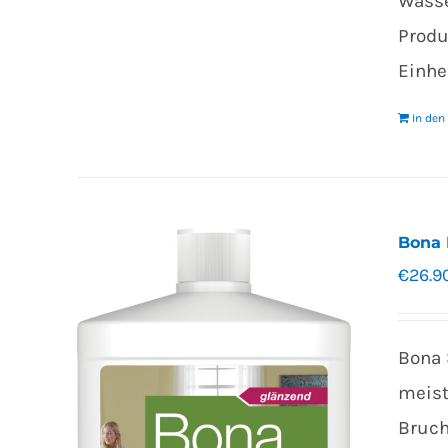
Wasse
Produ
Einhei
In de
Bona 
€
26.9
Bona 
meist
Bruch