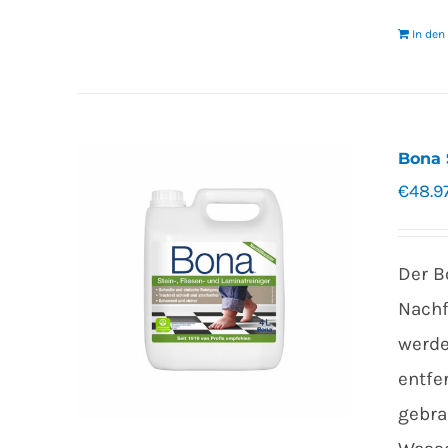
In de
Bona 
€
48.9
Der B
Nachf
werde
entfe
gebra