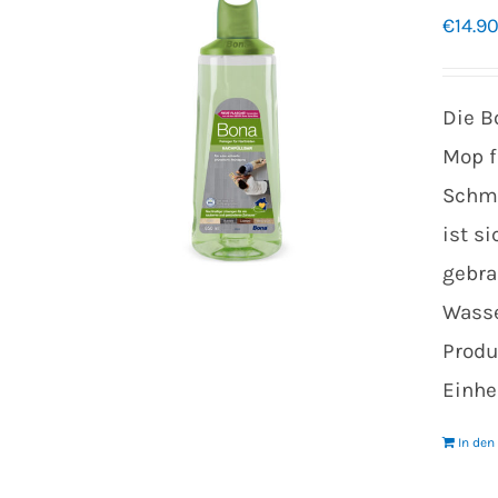
€
14.9
Die B
Mop f
Schmu
ist s
gebra
Wasse
Produ
Einhe
In de