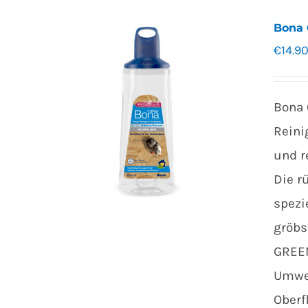
Bona 
€
14.9
Bona 
Reini
und r
Die r
spezi
gröbs
GREEN
Umwel
Oberf