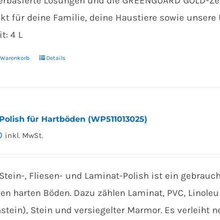
rbasierte Lösungen und die GREENGUARD GOLD-Zert
kt für deine Familie, deine Haustiere sowie unsere
t: 4 L
n Warenkorb
Details
Polish für Hartböden (WP511013025)
0
inkl. MwSt.
Stein-, Fliesen- und Laminat-Polish ist ein gebrauch
en harten Böden. Dazu zählen Laminat, PVC, Linoleu
stein), Stein und versiegelter Marmor. Es verleiht 