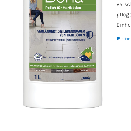
Versc
pfleg
Einhei
In de