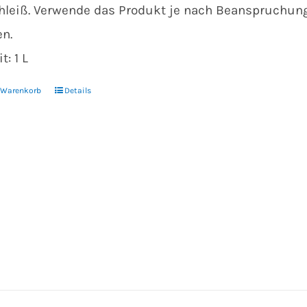
hleiß. Verwende das Produkt je nach Beanspruchung
en.
t: 1 L
n Warenkorb
Details