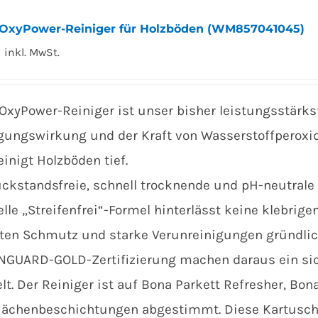
OxyPower-Reiniger für Holzböden (WM857041045)
0
inkl. MwSt.
OxyPower-Reiniger ist unser bisher leistungsstärkst
gungswirkung und der Kraft von Wasserstoffperoxi
einigt Holzböden tief.
ückstandsfreie, schnell trocknende und pH-neutrale 
elle „Streifenfrei“-Formel hinterlässt keine klebrig
ten Schmutz und starke Verunreinigungen gründlic
GUARD-GOLD-Zertifizierung machen daraus ein sich
t. Der Reiniger ist auf Bona Parkett Refresher, Bon
lächenbeschichtungen abgestimmt. Diese Kartusch