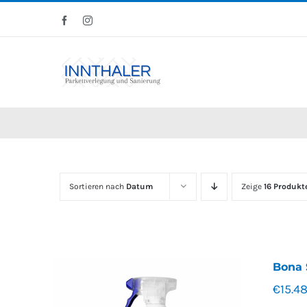
Skip
Facebook
Instagram
to
content
Sortieren nach
Datum
Zeige
16 Produkt
Bona 
€
15.4