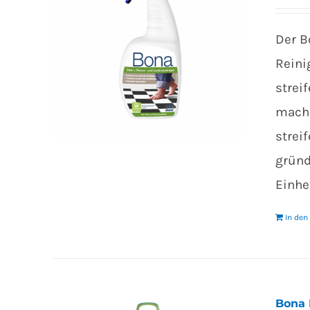
Der B
Reini
strei
mache
strei
gründ
Einhei
In de
Bona 