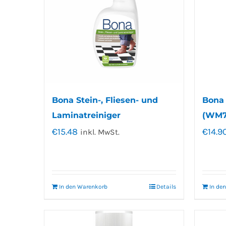
Bona Stein-, Fliesen- und
Bona 
Laminatreiniger
(WM7
€
15.48
€
14.9
inkl. MwSt.
In den Warenkorb
Details
In de