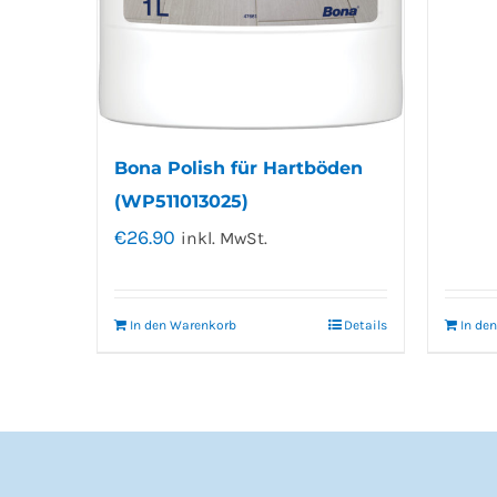
Bona Polish für Hartböden
(WP511013025)
€
26.90
inkl. MwSt.
In den Warenkorb
Details
In de