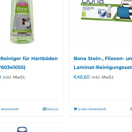
Reiniger für Hartböden
Bona Stein-, Fliesen- u
60341055)
Laminat-Reinigungsset
0
€
46.60
inkl. MwSt.
inkl. MwSt.
n Warenkorb
Details
In den Warenkorb