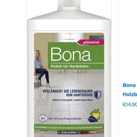
Bona 
Holz
€
14.9