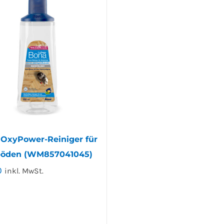
OxyPower-Reiniger für
böden (WM857041045)
0
inkl. MwSt.