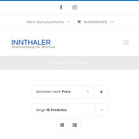
Skip
Facebook
Instagram
to
Mein Benutzerkonto
WARENKORB
content
Startseite
/
Cleaner
Sortieren nach
Preis
Zeige
16 Produkte