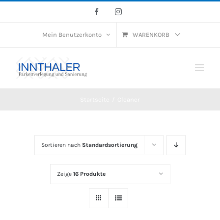
Skip
Facebook
Instagram
to
Mein Benutzerkonto
WARENKORB
content
Startseite
/
Cleaner
Sortieren nach
Standardsortierung
Zeige
16 Produkte